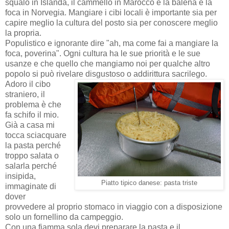
squalo in Islanda, il cammello in Marocco e la balena e la
foca in Norvegia. Mangiare i cibi locali è importante sia per
capire meglio la cultura del posto sia per conoscere meglio
la propria.
Populistico e ignorante dire "ah, ma come fai a mangiare la
foca, poverina". Ogni cultura ha le sue priorità e le sue
usanze e che quello che mangiamo noi per qualche altro
popolo si può rivelare disgustoso o addirittura sacrilego.
Adoro il cibo
straniero, il
problema è che
fa schifo il mio.
Già a casa mi
tocca sciacquare
la pasta perché
troppo salata o
salarla perché
insipida,
Piatto tipico danese: pasta triste
immaginate di
dover
provvedere al proprio stomaco in viaggio con a disposizione
solo un fornellino da campeggio.
Con una fiamma sola devi preparare la pasta e il