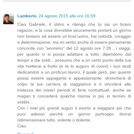
Lamberto
24 agosto 2015 alle ore 16:59
Ciao Gabriele, ti stimo e ritengo che tu sia un bravo
ragazzo, e la cosa dovrebbe sicuramente portarti un giorno
non lontano ad essere un brav'uomo, hai volontà, coraggio
e determinazione, ma mi sento anche di essere pienamente
concorde con "anonimo" del 12 agosto ore 7.28... i viaggi,
per quanto ci si possa adattare a tutto, dipendono dal
tempo e dai soldi... presumo che a un certo punto della tua
vita metterai a frutto (e te lo auguro di cuore) i tuoi studi
dedicandoti a un proficuo lavoro, il quale però, per quanto
possa essere appagante e appassionante, stroncherà di
colpo la tua carriera di viaggiatore e ti vincolerà alla
tristezza dei miseri periodi di ferie contrattuali, anche se
magari ti concederà qualche risorsa in più in termini di
soldini...
Con i miei più grandi auguri ti esorto a viaggiare più che
puoi adesso perchè un giorno purtroppo dovrai
ridimensionare tutto, volente o dolente..
Ciao