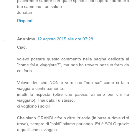
piacerebbe sapere con quale spirito li hai superati durante il
tuo cammino...un saluto
Jonatan
Rispondi
Anonimo
12 agosto 2015 alle ore 07:28
Ciao,
volevo postare questo commento nella pagina dedicata al
"come fai a viaggiare?", ma non ho trovato nessun form da
cui farlo.
Volevo dire che NON è vero che "non sai" come si fa a
viaggiare continuamente..
infatti la risposta (oltre che palese, almeno per chi ha
viaggiato), l'hai data Tu stesso:
ci vogliono i soldi!
Che siano GRANDI cifre o cifre irrisorie (in base a dove ci si
trova), sempre di "soldi" stiamo parlando. Ed è SOLO grazie
a quelli che si viaggia.