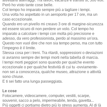
altrettanti atterraggi. Tra lavori, vacanze e transiti sì, 300 voli.
Però ho visto tante cose belle.
Col tempo ho imparato sempre più a tagliare i tempi.
Una volta ho aspettato in un aeroporto per 17 ore, ma un
caso eccezionale.
Quando ero un pivello mi creavo 3 ore di margine-sicurezza
ed essere sicuro di non perdere un volo. Col tempo ho
imparato a calcolare i tempi con molta più precisione e
adesso, da vero professionista, perdo al massimo un'ora.
Questo non vuol dire che non sia tempo perso, ma con tutto
l'impegno è il limite.
Stessa cosa per i treni. Tra ritardi, soppressioni o deviazioni
si avranno sempre dei tempi morti nella tabella di marcia.
I tempi morti peggiori sono quando per qualche evento
eccezionale o per qualche festività di cui tu -ovviamente-
non sei a conoscenza, qualche museo, attrazione o attività
sono chiuse.
E ti sei fatto una lunga passeggiata.
Le cose
Fotocamere, videocamere, computer, vestiti, scarpe,
souvenir, sacco a pelo, impermeabile, tenda, gavetta...
Più oggetti ci portiamo dietro più lo stress aumenta. Al di là