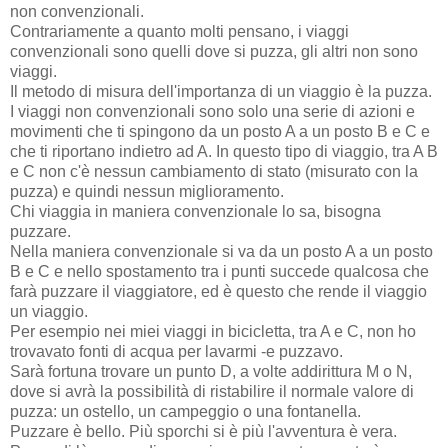
non convenzionali.
Contrariamente a quanto molti pensano, i viaggi
convenzionali sono quelli dove si puzza, gli altri non sono
viaggi.
Il metodo di misura dell'importanza di un viaggio è la puzza.
I viaggi non convenzionali sono solo una serie di azioni e
movimenti che ti spingono da un posto A a un posto B e C e
che ti riportano indietro ad A. In questo tipo di viaggio, tra A B
e C non c'è nessun cambiamento di stato (misurato con la
puzza) e quindi nessun miglioramento.
Chi viaggia in maniera convenzionale lo sa, bisogna
puzzare.
Nella maniera convenzionale si va da un posto A a un posto
B e C e nello spostamento tra i punti succede qualcosa che
farà puzzare il viaggiatore, ed è questo che rende il viaggio
un viaggio.
Per esempio nei miei viaggi in bicicletta, tra A e C, non ho
trovavato fonti di acqua per lavarmi -e puzzavo.
Sarà fortuna trovare un punto D, a volte addirittura M o N,
dove si avrà la possibilità di ristabilire il normale valore di
puzza: un ostello, un campeggio o una fontanella.
Puzzare è bello. Più sporchi si è più l'avventura è vera.