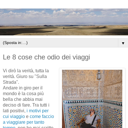
▼
Le 8 cose che odio dei viaggi
Vi dirò la verità, tutta la
verità. Giuro su "Sulla
Strada".
Andare in giro per il
mondo è la cosa più
bella che abbia mai
deciso di fare. Tra tutti i
lati positivi,
i motivi per
cui viaggio
e
come faccio
a viaggiare per tanto
tempo
, non ho mai scritto